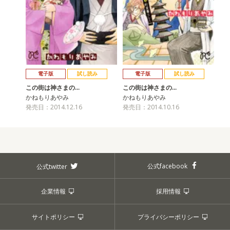
電子版
試し読み
電子版
試し読み
この街は神さまの…
この街は神さまの…
かねもりあやみ
かねもりあやみ
発売日：2014.12.16
発売日：2014.10.16
公式facebook
公式twitter
企業情報
採用情報
サイトポリシー
プライバシーポリシー