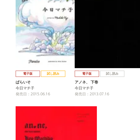
電子版
試し読み
電子版
試し読み
ぱらいそ
アノネ、 下巻
今日マチ子
今日マチ子
発売日：2015.06.16
発売日：2013.07.16