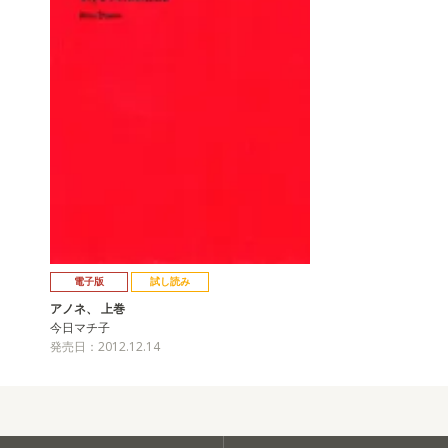
電子版
試し読み
アノネ、 上巻
今日マチ子
発売日：2012.12.14