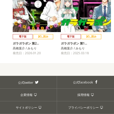
電子版
試し読み
電子版
試し読み
ガラガラポン 第2…
ガラガラポン 第1…
高橋葉介 / みもり
高橋葉介 / みもり
発売日：2026.01.20
発売日：2025.03.18
公式facebook
公式twitter
企業情報
採用情報
サイトポリシー
プライバシーポリシー