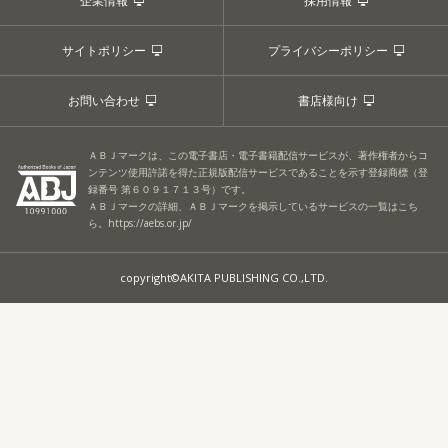
企業情報
採用情報
サイトポリシー
プライバシーポリシー
お問い合わせ
書店様向け
ＡＢＪマークは、この電子書店・電子書籍配信サービスが、著作権者からコ
ンテンツ使用許諾を得た正規版配信サービスであることを示す登録商標（登
録番号 第６０９１７１３号）です。
ＡＢＪマークの詳細、ＡＢＪマークを掲示しているサービスの一覧はこち
ら。
https://aebs.or.jp/
copyright©AKITA PUBLISHING CO.,LTD.