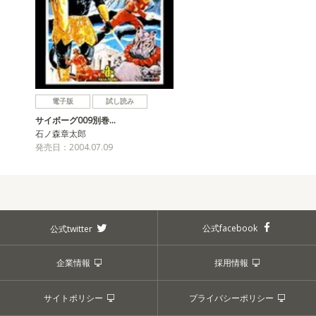
電子版
試し読み
サイボーグ009別巻…
石ノ森章太郎
発売日：2004.07.09
公式facebook
公式twitter
企業情報
採用情報
サイトポリシー
プライバシーポリシー