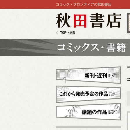
コミック・フロンティアの秋田書店
秋田書店
TOPへ戻る
コミックス
新刊・近刊
これから発売予定
話題の作品