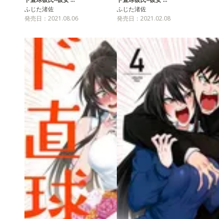
ふじた渚佐
ふじた渚佐
発売日：2021.08.06
発売日：2021.02.08