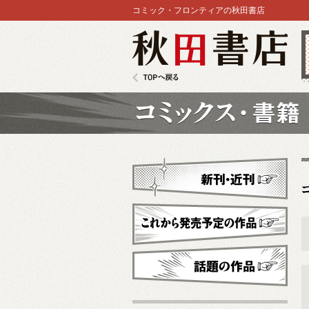
コミック・フロンティアの秋田書店
秋田書店
TOPへ戻る
コミックス
新刊・近刊
これから発売予定
話題の作品