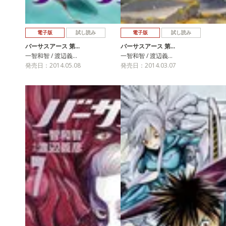
電子版
試し読み
電子版
試し読み
バーサスアース 第…
バーサスアース 第…
一智和智 / 渡辺義…
一智和智 / 渡辺義…
発売日：2014.05.08
発売日：2014.03.07