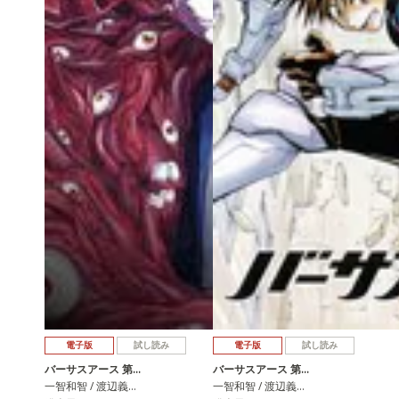
電子版
試し読み
電子版
試し読み
バーサスアース 第…
バーサスアース 第…
一智和智 / 渡辺義…
一智和智 / 渡辺義…