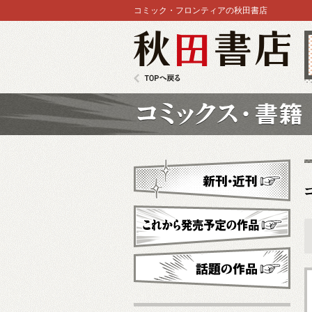
コミック・フロンティアの秋田書店
秋田書店
TOPへ戻る
コミックス
新刊・近刊
これから発売予定
話題の作品