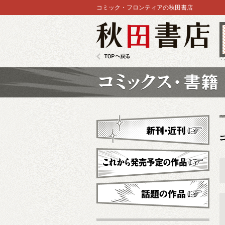
コミック・フロンティアの秋田書店
秋田書店
TOPへ戻る
コミックス
新刊・近刊
これから発売予定
話題の作品