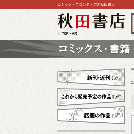
コミック・フロンティアの秋田書店
秋田書店
TOPへ戻る
コミックス
新刊・近刊
これから発売予定
話題の作品