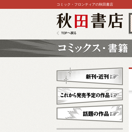
コミック・フロンティアの秋田書店
秋田書店
TOPへ戻る
コミックス
新刊・近刊
これから発売予定
話題の作品