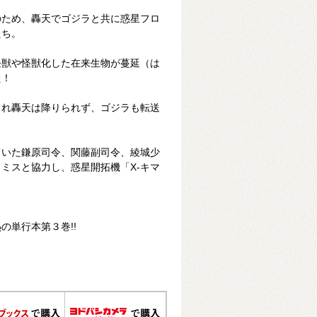
のため、轟天でゴジラと共に惑星フロ
たち。
怪獣や怪獣化した在来生物が蔓延（は
た！
られ轟天は降りられず、ゴジラも転送
ていた鎌原司令、関藤副司令、綾城少
ミスと協力し、惑星開拓機「X-キマ
の単行本第３巻!!