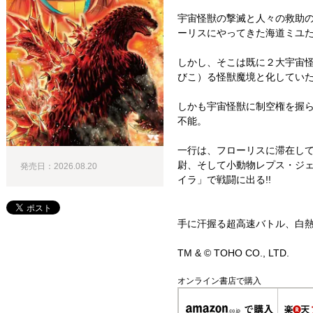
宇宙怪獣の撃滅と人々の救助
ーリスにやってきた海道ミユ
しかし、そこは既に２大宇宙
びこ）る怪獣魔境と化してい
しかも宇宙怪獣に制空権を握
不能。
一行は、フローリスに滞在し
尉、そして小動物レプス・ジェ
発売日：2026.08.20
イラ」で戦闘に出る!!
手に汗握る超高速バトル、白熱
TM & © TOHO CO., LTD.
オンライン書店で購入