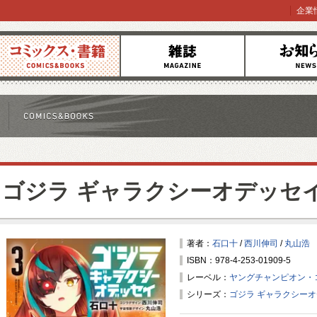
企業
コミックス
雑誌
お知らせ
ゴジラ ギャラクシーオデッセ
著者：
石口十
/
西川伸司
/
丸山浩
ISBN：978-4-253-01909-5
レーベル：
ヤングチャンピオン・
シリーズ：
ゴジラ ギャラクシー