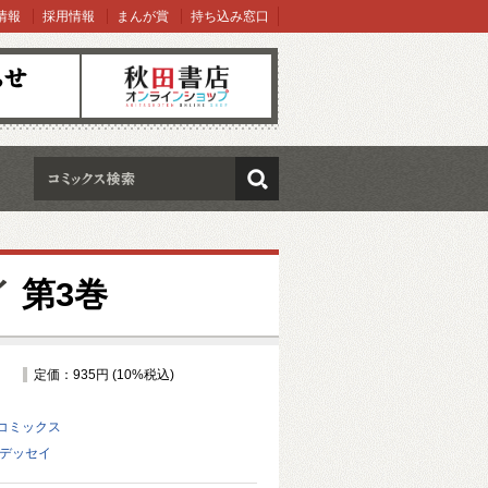
情報
採用情報
まんが賞
持ち込み窓口
オンラインショップ
検索
イ
第3巻
定価：935円 (10%税込)
コミックス
オデッセイ