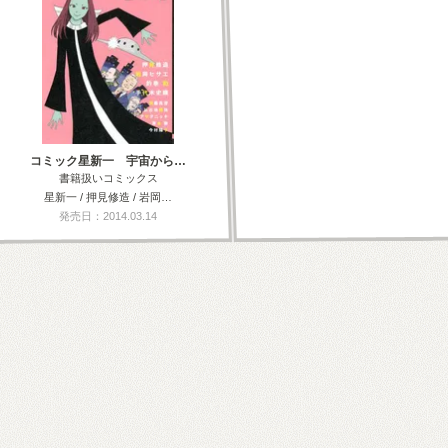
コミック星新一 宇宙から…
書籍扱いコミックス
星新一 / 押見修造 / 岩岡…
発売日：2014.03.14