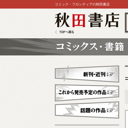
コミック・フロンティアの秋田書店
秋田書店
TOPへ戻る
コミックス
新刊・近刊
これから発売予定
話題の作品