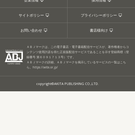
企業情報
採用情報
サイトポリシー
プライバシーポリシー
お問い合わせ
書店様向け
ＡＢＪマークは、この電子書店・電子書籍配信サービスが、著作権者からコ
ンテンツ使用許諾を得た正規版配信サービスであることを示す登録商標（登
録番号 第６０９１７１３号）です。
ＡＢＪマークの詳細、ＡＢＪマークを掲示しているサービスの一覧はこち
ら。
https://aebs.or.jp/
copyright©AKITA PUBLISHING CO.,LTD.