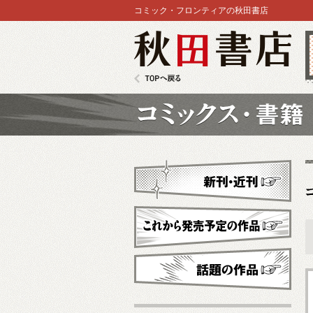
コミック・フロンティアの秋田書店
秋田書店
TOPへ戻る
コミックス
新刊・近刊
これから発売予定
話題の作品