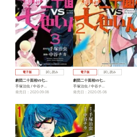
電子版
試し読み
電子版
試し読み
劇団二十面相vs七…
劇団二十面相vs七…
手塚治虫 / 中谷チ…
手塚治虫 / 中谷チ…
発売日：2020.09.08
発売日：2020.05.08