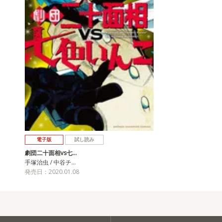
電子版
試し読み
劇団二十面相vs七…
手塚治虫 / 中谷チ…
発売日：2020.01.08