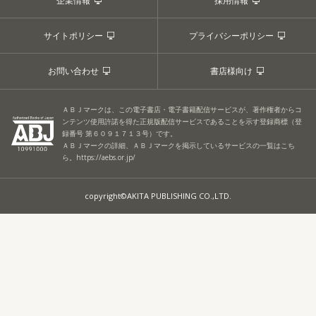
企業情報
採用情報
サイトポリシー
プライバシーポリシー
お問い合わせ
書店様向け
ＡＢＪマークは、この電子書店・電子書籍配信サービスが、著作権者からコ
ンテンツ使用許諾を得た正規版配信サービスであることを示す登録商標（登
録番号 第６０９１７１３号）です。
ＡＢＪマークの詳細、ＡＢＪマークを掲示しているサービスの一覧はこち
ら。
https://aebs.or.jp/
copyright©AKITA PUBLISHING CO.,LTD.