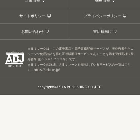
企業情報
採用情報
サイトポリシー
プライバシーポリシー
お問い合わせ
書店様向け
ＡＢＪマークは、この電子書店・電子書籍配信サービスが、著作権者からコ
ンテンツ使用許諾を得た正規版配信サービスであることを示す登録商標（登
録番号 第６０９１７１３号）です。
ＡＢＪマークの詳細、ＡＢＪマークを掲示しているサービスの一覧はこち
ら。
https://aebs.or.jp/
copyright©AKITA PUBLISHING CO.,LTD.