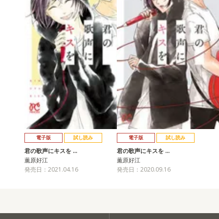
電子版
試し読み
電子版
試し読み
君の歌声にキスを …
君の歌声にキスを …
薫原好江
薫原好江
発売日：2021.04.16
発売日：2020.09.16