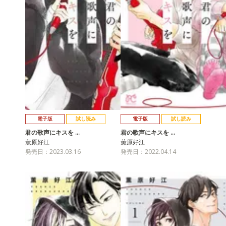
電子版
試し読み
電子版
試し読み
君の歌声にキスを …
君の歌声にキスを …
薫原好江
薫原好江
発売日：2023.03.16
発売日：2022.04.14