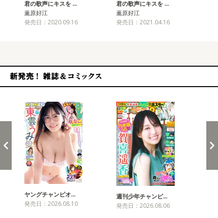
君の歌声にキスを …
君の歌声にキスを …
君
薫原好江
薫原好江
薫
発売日：2020.09.16
発売日：2021.04.16
発売
新発売！雑誌&コミックス
ヤングチャンピオ…
チャ
週刊少年チャンピ…
発売日：2026.08.10
発売
発売日：2026.08.06