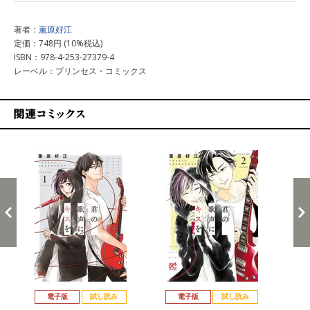
著者：
薫原好江
定価：748円 (10%税込)
ISBN：978-4-253-27379-4
レーベル：プリンセス・コミックス
関連コミックス
戻る
進む
電子版
試し読み
電子版
試し読み