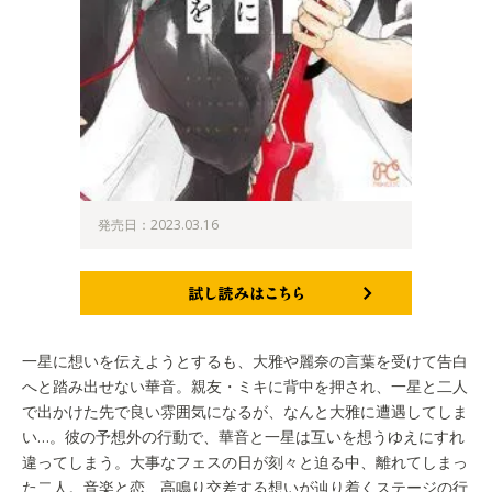
発売日：2023.03.16
試し読みはこちら
一星に想いを伝えようとするも、大雅や麗奈の言葉を受けて告白
へと踏み出せない華音。親友・ミキに背中を押され、一星と二人
で出かけた先で良い雰囲気になるが、なんと大雅に遭遇してしま
い…。彼の予想外の行動で、華音と一星は互いを想うゆえにすれ
違ってしまう。大事なフェスの日が刻々と迫る中、離れてしまっ
た二人。音楽と恋、高鳴り交差する想いが辿り着くステージの行