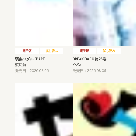
電子版
試し読み
電子版
試し読み
弱虫ペダル SPARE …
BREAK BACK 第25巻
渡辺航
KASA
発売日：2026.08.06
発売日：2026.08.06