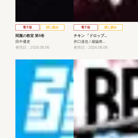
電子版
試し読み
電子版
試し読み
閻魔の教室 第6巻
チキン 「ドロップ…
田中優吏
井口達也 / 歳脇将…
発売日：2026.08.06
発売日：2026.08.06