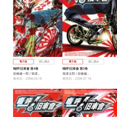
電子版
試し読み
電子版
試し読み
嗚呼!旧車會 第4巻
嗚呼!旧車會 第3巻
岩橋健一郎 / 旭凛…
旭凛太郎 / 岩橋健…
発売日：2008.04.18
発売日：2008.01.18