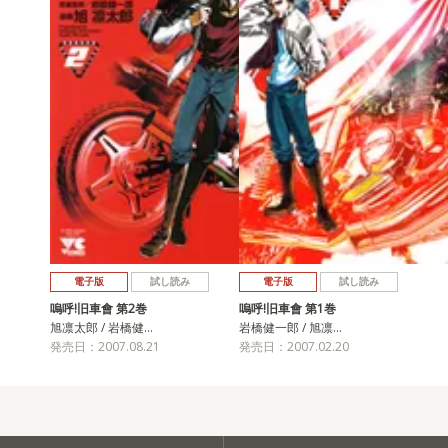
電子版
試し読み
電子版
試し読み
嗚呼!旧車會 第2巻
嗚呼!旧車會 第1巻
旭凛太郎 / 岩橋健…
岩橋健一郎 / 旭凛…
発売日：2007.08.21
発売日：2007.02.20