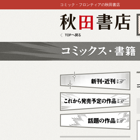
コミック・フロンティアの秋田書店
秋田書店
TOPへ戻る
コミックス
新刊・近刊
これから発売予定
話題の作品