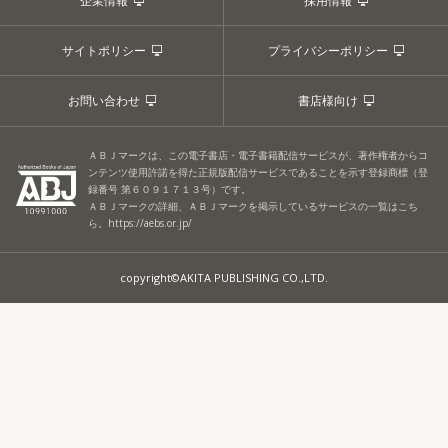
企業情報
採用情報
サイトポリシー
プライバシーポリシー
お問い合わせ
書店様向け
ＡＢＪマークは、この電子書店・電子書籍配信サービスが、著作権者からコ
ンテンツ使用許諾を得た正規版配信サービスであることを示す登録商標（登
録番号 第６０９１７１３号）です。
ＡＢＪマークの詳細、ＡＢＪマークを掲示しているサービスの一覧はこち
ら。
https://aebs.or.jp/
copyright©AKITA PUBLISHING CO.,LTD.