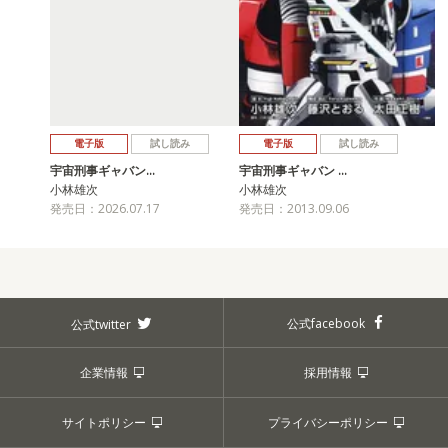
電子版
試し読み
電子版
試し読み
宇宙刑事ギャバン…
宇宙刑事ギャバン …
小林雄次
小林雄次
発売日：2026.07.17
発売日：2013.09.06
公式facebook
公式twitter
企業情報
採用情報
サイトポリシー
プライバシーポリシー