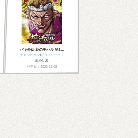
バキ外伝 花のチハル 第1…
チャンピオンREDコミックス
尾松知和
発売日：2023.11.08