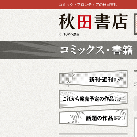
コミック・フロンティアの秋田書店
秋田書店
TOPへ戻る
コミックス
新刊・近刊
これから発売予定
話題の作品