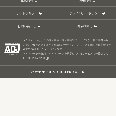
企業情報
採用情報
サイトポリシー
プライバシーポリシー
お問い合わせ
書店様向け
ＡＢＪマークは、この電子書店・電子書籍配信サービスが、著作権者からコ
ンテンツ使用許諾を得た正規版配信サービスであることを示す登録商標（登
録番号 第６０９１７１３号）です。
ＡＢＪマークの詳細、ＡＢＪマークを掲示しているサービスの一覧はこち
ら。
https://aebs.or.jp/
copyright©AKITA PUBLISHING CO.,LTD.