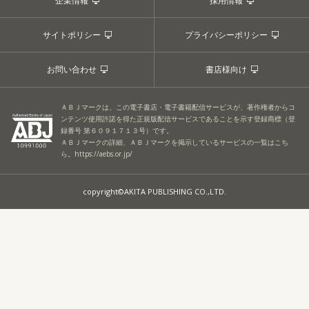
企業情報
採用情報
サイトポリシー
プライバシーポリシー
お問い合わせ
書店様向け
ＡＢＪマークは、この電子書店・電子書籍配信サービスが、著作権者からコ
ンテンツ使用許諾を得た正規版配信サービスであることを示す登録商標（登
録番号 第６０９１７１３号）です。
ＡＢＪマークの詳細、ＡＢＪマークを掲示しているサービスの一覧はこち
ら。
https://aebs.or.jp/
copyright©AKITA PUBLISHING CO.,LTD.