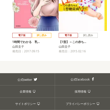
電子版
試し読み
電子版
試し読み
1時間でわかる 乳…
【1型】～この赤ち…
山田圭子
山田圭子
発売日：2017.09.15
発売日：2015.02.16
公式facebook
公式twitter
企業情報
採用情報
サイトポリシー
プライバシーポリシー