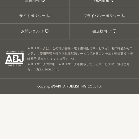
企業情報
採用情報
サイトポリシー
プライバシーポリシー
お問い合わせ
書店様向け
ＡＢＪマークは、この電子書店・電子書籍配信サービスが、著作権者からコ
ンテンツ使用許諾を得た正規版配信サービスであることを示す登録商標（登
録番号 第６０９１７１３号）です。
ＡＢＪマークの詳細、ＡＢＪマークを掲示しているサービスの一覧はこち
ら。
https://aebs.or.jp/
copyright©AKITA PUBLISHING CO.,LTD.