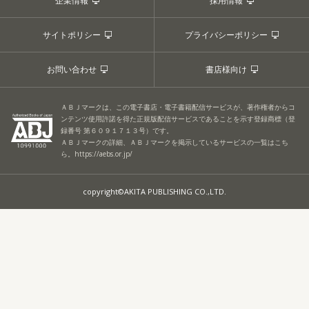
企業情報
採用情報
サイトポリシー
プライバシーポリシー
お問い合わせ
書店様向け
ＡＢＪマークは、この電子書店・電子書籍配信サービスが、著作権者からコ
ンテンツ使用許諾を得た正規版配信サービスであることを示す登録商標（登
録番号 第６０９１７１３号）です。
ＡＢＪマークの詳細、ＡＢＪマークを掲示しているサービスの一覧はこち
ら。
https://aebs.or.jp/
copyright©AKITA PUBLISHING CO.,LTD.