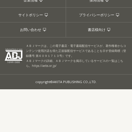
企業情報
採用情報
サイトポリシー
プライバシーポリシー
お問い合わせ
書店様向け
ＡＢＪマークは、この電子書店・電子書籍配信サービスが、著作権者からコ
ンテンツ使用許諾を得た正規版配信サービスであることを示す登録商標（登
録番号 第６０９１７１３号）です。
ＡＢＪマークの詳細、ＡＢＪマークを掲示しているサービスの一覧はこち
ら。
https://aebs.or.jp/
copyright©AKITA PUBLISHING CO.,LTD.