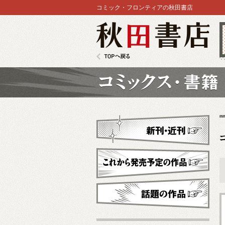
コミック・フロンティアの秋田書店
秋田書店
TOPへ戻る
コミックス
新刊・近刊
これから発売予定
話題の作品