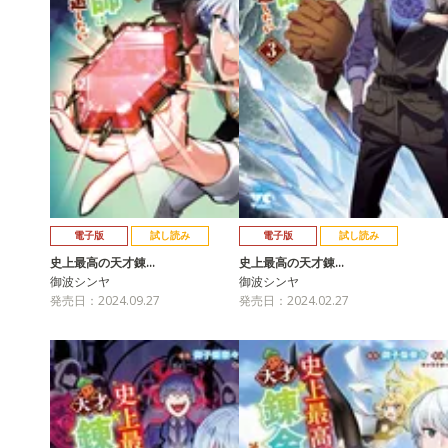
電子版
試し読み
電子版
試し読み
史上最高の天才錬…
史上最高の天才錬…
御波シンヤ
御波シンヤ
発売日：2024.09.27
発売日：2024.02.27