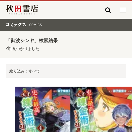
秋田書店
コミックス COMICS
「御波シンヤ」検索結果
4
件見つかりました
絞り込み：すべて