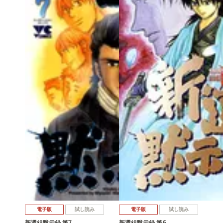
電子版
試し読み
電子版
試し読み
新選組黙示録 第7…
新選組黙示録 第6…