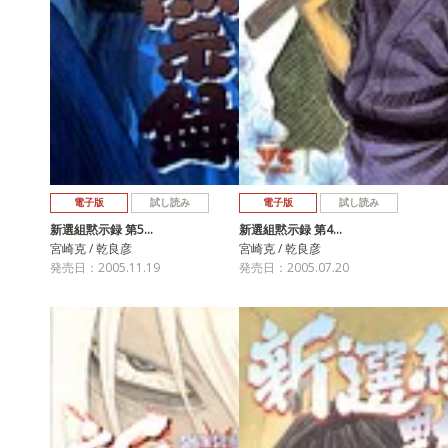
電子版
試し読み
電子版
試し読み
新選組黙示録 第5…
新選組黙示録 第4…
宮崎克 / 乾良彦
宮崎克 / 乾良彦
発売日：2005.11.19
発売日：2005.07.20