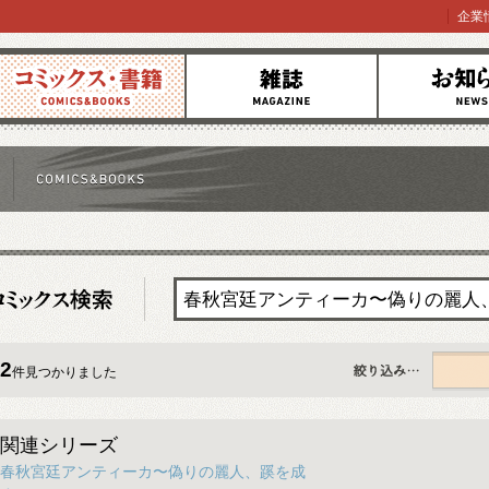
企業
コミックス
雑誌
お知らせ
2
件見つかりました
すべて
関連シリーズ
春秋宮廷アンティーカ〜偽りの麗人、蹊を成