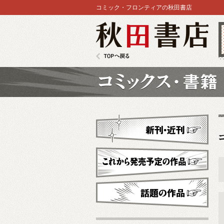
コミック・フロンティアの秋田書店
秋田書店
TOPへ戻る
コミックス
新刊・近刊
これから発売予定
話題の作品