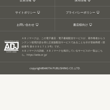
企業情報
採用情報
サイトポリシー
プライバシーポリシー
お問い合わせ
書店様向け
ＡＢＪマークは、この電子書店・電子書籍配信サービスが、著作権者からコ
ンテンツ使用許諾を得た正規版配信サービスであることを示す登録商標（登
録番号 第６０９１７１３号）です。
ＡＢＪマークの詳細、ＡＢＪマークを掲示しているサービスの一覧はこち
ら。
https://aebs.or.jp/
copyright©AKITA PUBLISHING CO.,LTD.