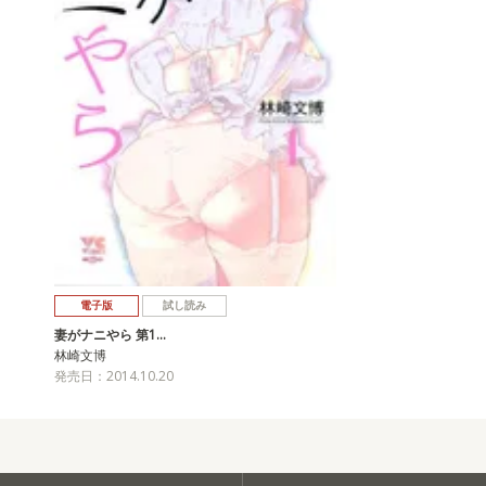
電子版
試し読み
妻がナニやら 第1…
林崎文博
発売日：2014.10.20