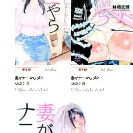
電子版
試し読み
電子版
試し読み
妻がナニやら 第3…
妻がナニやら 第2…
林崎文博
林崎文博
発売日：2016.01.20
発売日：2015.05.20