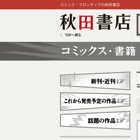
コミック・フロンティアの秋田書店
秋田書店
TOPへ戻る
コミックス
新刊・近刊
これから発売予定
話題の作品