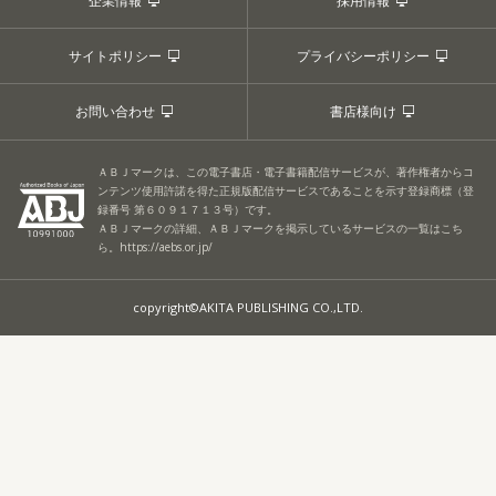
企業情報
採用情報
サイトポリシー
プライバシーポリシー
お問い合わせ
書店様向け
ＡＢＪマークは、この電子書店・電子書籍配信サービスが、著作権者からコ
ンテンツ使用許諾を得た正規版配信サービスであることを示す登録商標（登
録番号 第６０９１７１３号）です。
ＡＢＪマークの詳細、ＡＢＪマークを掲示しているサービスの一覧はこち
ら。
https://aebs.or.jp/
copyright©AKITA PUBLISHING CO.,LTD.