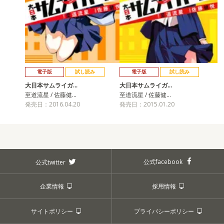
電子版
試し読み
電子版
試し読み
大日本サムライガ…
大日本サムライガ…
至道流星 / 佐藤健…
至道流星 / 佐藤健…
発売日：2016.04.20
発売日：2015.01.20
公式facebook
公式twitter
企業情報
採用情報
サイトポリシー
プライバシーポリシー