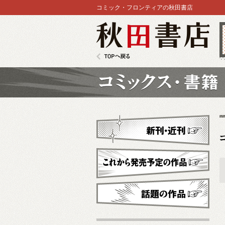
コミック・フロンティアの秋田書店
秋田書店
TOPへ戻る
コミックス
新刊・近刊
これから発売予定
話題の作品