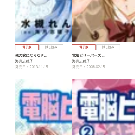
電子版
試し読み
電子版
試し読み
俺の嫁になりなさ…
電脳ビリーバーズ …
海月志穂子
海月志穂子
発売日：2013.11.15
発売日：2008.02.15