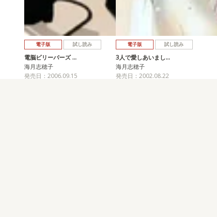
電子版
試し読み
電子版
試し読み
電脳ビリーバーズ …
3人で愛しあいまし…
海月志穂子
海月志穂子
発売日：2006.09.15
発売日：2002.08.22