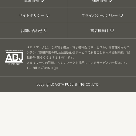
企業情報
採用情報
サイトポリシー
プライバシーポリシー
お問い合わせ
書店様向け
ＡＢＪマークは、この電子書店・電子書籍配信サービスが、著作権者からコ
ンテンツ使用許諾を得た正規版配信サービスであることを示す登録商標（登
録番号 第６０９１７１３号）です。
ＡＢＪマークの詳細、ＡＢＪマークを掲示しているサービスの一覧はこち
ら。
https://aebs.or.jp/
copyright©AKITA PUBLISHING CO.,LTD.