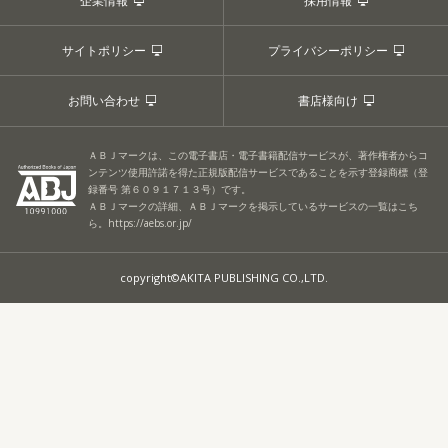
企業情報
採用情報
サイトポリシー
プライバシーポリシー
お問い合わせ
書店様向け
ＡＢＪマークは、この電子書店・電子書籍配信サービスが、著作権者からコ
ンテンツ使用許諾を得た正規版配信サービスであることを示す登録商標（登
録番号 第６０９１７１３号）です。
ＡＢＪマークの詳細、ＡＢＪマークを掲示しているサービスの一覧はこち
ら。
https://aebs.or.jp/
copyright©AKITA PUBLISHING CO.,LTD.