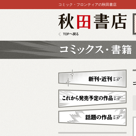
コミック・フロンティアの秋田書店
秋田書店
TOPへ戻る
コミックス
新刊・近刊
これから発売予定
話題の作品