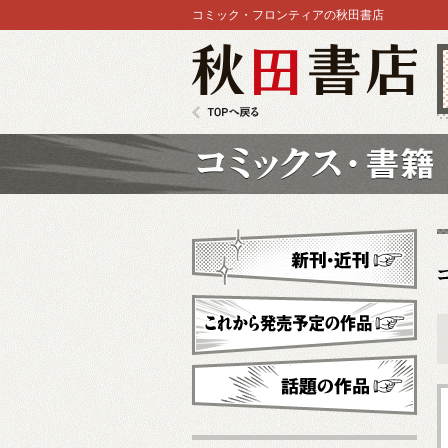
コミック・フロンティアの秋田書店
秋田書店
TOPへ戻る
コミックス
新刊・近刊
これから発売予定
話題の作品