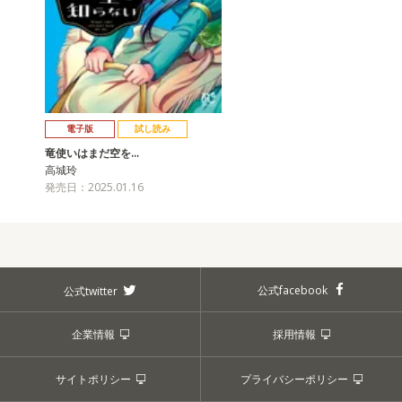
電子版
試し読み
竜使いはまだ空を…
高城玲
発売日：2025.01.16
公式facebook
公式twitter
企業情報
採用情報
サイトポリシー
プライバシーポリシー