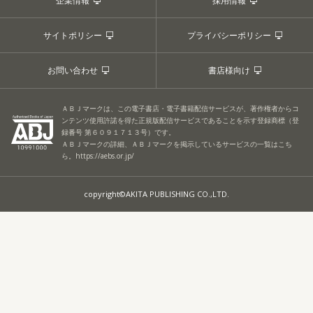
企業情報
採用情報
サイトポリシー
プライバシーポリシー
お問い合わせ
書店様向け
ＡＢＪマークは、この電子書店・電子書籍配信サービスが、著作権者からコ
ンテンツ使用許諾を得た正規版配信サービスであることを示す登録商標（登
録番号 第６０９１７１３号）です。
ＡＢＪマークの詳細、ＡＢＪマークを掲示しているサービスの一覧はこち
ら。
https://aebs.or.jp/
copyright©AKITA PUBLISHING CO.,LTD.