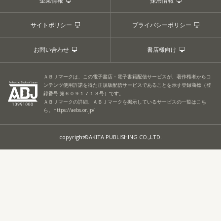
企業情報
採用情報
サイトポリシー
プライバシーポリシー
お問い合わせ
書店様向け
ＡＢＪマークは、この電子書店・電子書籍配信サービスが、著作権者からコ
ンテンツ使用許諾を得た正規版配信サービスであることを示す登録商標（登
録番号 第６０９１７１３号）です。
ＡＢＪマークの詳細、ＡＢＪマークを掲示しているサービスの一覧はこち
ら。
https://aebs.or.jp/
copyright©AKITA PUBLISHING CO.,LTD.